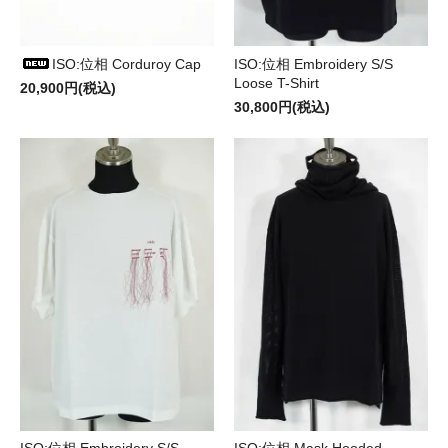
ISO:位相 Corduroy Cap
ISO:位相 Embroidery S/S
Loose T-Shirt
20,900円(税込)
30,800円(税込)
ISO:位相 Embroidery S/S
ISO:位相 Mask Hooded